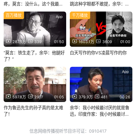
疼，莫言：没什么，这个我最熟
跳这种字眼都不敢提，余华：铁
了
生，你来当守门员，他们不敢踢
百万播放
千万播放
你
App
App
287.5万
339
01:50
1603.1万
3609
01:00
“莫言：铁生走了，余华：他腿好
白天写作的你VS凌晨写作的你
了？”
App
App
597.8万
2917
01:05
379.9万
481
00:26
作为鲁迅先生的孙子真的是太难
余华：我小时候最讨厌的就是鲁
了！
迅，印度作家：我小时候最讨厌
的是泰戈尔
信息网络传播视听节目许可证：0910417