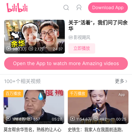
Download App
关于“活着”，我们问了问余
华
影视飓风
立即播放
980.3万
2.1万
24:37
Open the App to watch more Amazing videos
100+个相关视频
更多
百万播放
千万播放
App
App
176.0万
557
05:26
1154.6万
482
00:25
莫言帮余华签名，熟练的让人心
史铁生：我家人在我面前连跑、