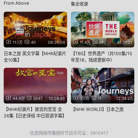
From Above
集全收录
App
App
11.1万
40
09:20:04
11.4万
282
41:31:21
日本之旅 英文字幕【NHK纪录片
【TBS】世界遗产（共100集/15
全10集】
年至18，陆续更新中）
App
App
44.4万
3647
12:58:45
3.5万
11
12:36:27
【NHK纪录片】故宫的至宝 全
【NHK WORLD】日本之旅
26集【日史译组 中日双语字幕】
信息网络传播视听节目许可证：0910417