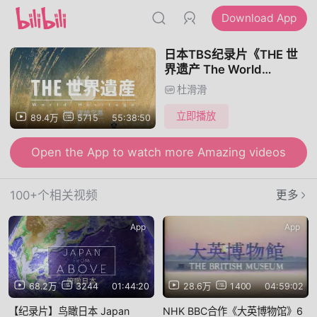
Download App
日本TBS纪录片《THE 世
界遗产 The World
Heritage》全180集 日语中
杜滑滑
日双字
立即播放
89.4万
5715
55:38:50
Open the App to watch more Amazing videos
100+个相关视频
更多
App
App
68.2万
3244
01:44:20
28.6万
1400
04:59:02
【纪录片】鸟瞰日本 Japan
NHK BBC合作《大英博物馆》6