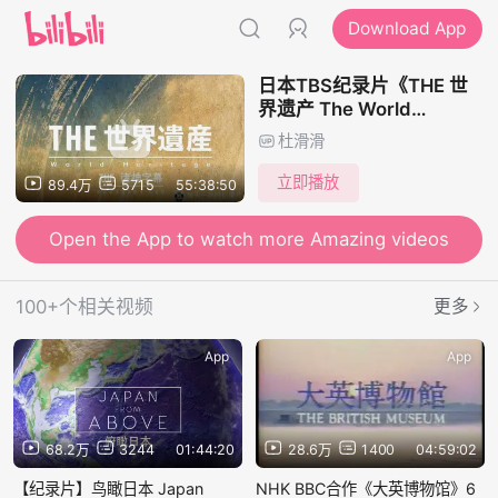
Download App
日本TBS纪录片《THE 世
界遗产 The World
Heritage》全180集 日语中
杜滑滑
日双字
立即播放
89.4万
5715
55:38:50
Open the App to watch more Amazing videos
100+个相关视频
更多
App
App
68.2万
3244
01:44:20
28.6万
1400
04:59:02
【纪录片】鸟瞰日本 Japan
NHK BBC合作《大英博物馆》6