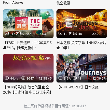
From Above
集全收录
App
App
11.4万
282
41:31:21
11.1万
40
09:20:04
【TBS】世界遗产（共100集/15
日本之旅 英文字幕【NHK纪录片
年至18，陆续更新中）
全10集】
App
App
44.4万
3647
12:58:45
3.5万
11
12:36:27
【NHK纪录片】故宫的至宝 全
【NHK WORLD】日本之旅
26集【日史译组 中日双语字幕】
信息网络传播视听节目许可证：0910417