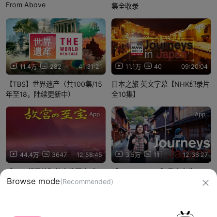
From Above
集全收录
App
App
11.4万
282
41:31:21
11.1万
40
09:20:04
【TBS】世界遗产（共100集/15
日本之旅 英文字幕【NHK纪录片
年至18，陆续更新中）
全10集】
App
App
44.4万
3647
12:58:45
3.5万
11
12:36:27
【NHK纪录片】故宫的至宝 全
【NHK WORLD】日本之旅
26集【日史译组 中日双语字幕】
信息网络传播视听节目许可证：0910417