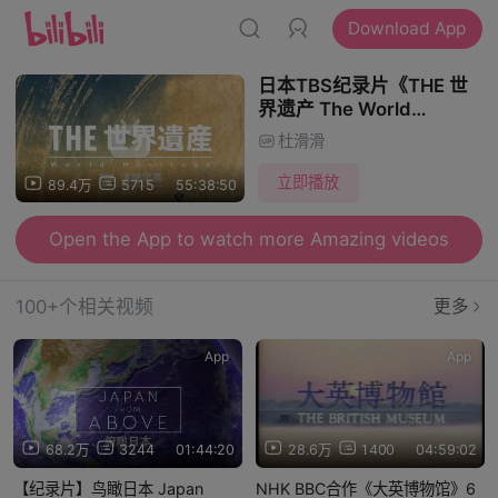
Download App
日本TBS纪录片《THE 世
界遗产 The World
Heritage》全180集 日语中
杜滑滑
日双字
立即播放
89.4万
5715
55:38:50
Open the App to watch more Amazing videos
100+个相关视频
更多
App
App
68.2万
3244
01:44:20
28.6万
1400
04:59:02
【纪录片】鸟瞰日本 Japan
NHK BBC合作《大英博物馆》6