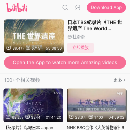
Download App
日本TBS纪录片《THE 世
界遗产 The World
Heritage》全180集 日语中
杜滑滑
日双字
立即播放
89.4万
5715
55:38:50
Open the App to watch more Amazing videos
100+个相关视频
更多
App
App
68.2万
3244
01:44:20
28.6万
1400
04:59:02
【纪录片】鸟瞰日本 Japan
NHK BBC合作《大英博物馆》6