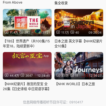
From Above
集全收录
App
App
11.4万
282
41:31:21
11.1万
40
09:20:04
【TBS】世界遗产（共100集/15
日本之旅 英文字幕【NHK纪录片
年至18，陆续更新中）
全10集】
App
App
44.4万
3647
12:58:45
3.5万
11
12:36:27
【NHK纪录片】故宫的至宝 全
【NHK WORLD】日本之旅
26集【日史译组 中日双语字幕】
信息网络传播视听节目许可证：0910417