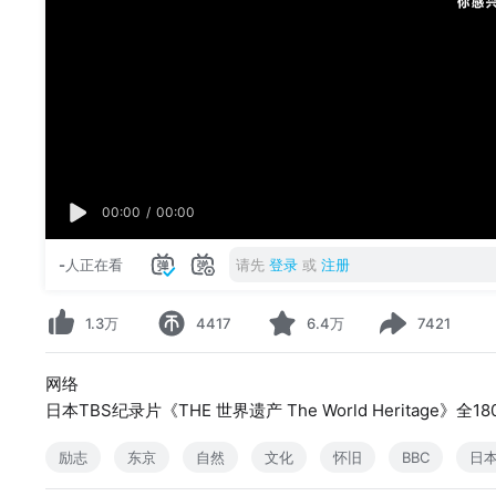
00:00
/
00:00
-
人正在看
请先
登录
或
注册
1.3万
4417
6.4万
7421
网络
日本TBS纪录片《THE 世界遗产 The World Heritage》全
励志
东京
自然
文化
怀旧
BBC
日