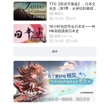
长安的景观
24:55
TTC【双语字幕版】：日本文
庞贝遗址区
24:55
化史（第1季：从神话到幕府
）
棒呗儿
恩戈罗恩戈罗自然保护区
24:55
6:03:04
14.5万
217
库尔斯沙嘴
24:55
10小时包您学会日本史——N
多洛米蒂山脉
24:55
HK高校講座日本史
朋朋ぺんぺん
萨尔茨卡默古特地区
24:55
10:00:22
75.9万
1.0万
奥卡万戈三角洲
24:55
展开
里多运河
24:55
开普植物王国
24:55
福斯铁路桥
24:55
自然改造下的世界遗产
24:55
人类改造下的世界遗产
24:55
瓜纳卡斯特保留区
24:55
皮埃蒙特的葡萄园景观
24:55
SideStory「直到大地变成一颗酸橙」现已开启