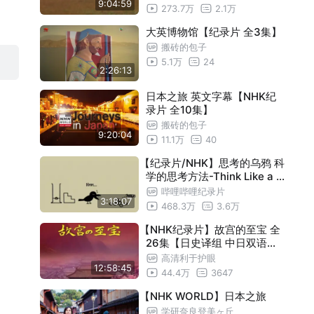
9:04:59
273.7万
2.1万
雅典卫城
24:55
古都大城
大英博物馆【纪录片 全3集】
24:55
搬砖的包子
杜米托尔国家公园
24:55
5.1万
24
2:26:13
王后阶梯井
24:55
日本之旅 英文字幕【NHK纪
马丘比丘遗址
24:55
录片 全10集】
辛特拉文化景观
24:55
搬砖的包子
9:20:04
11.1万
40
尼罗河之旅1 从一滴冰川水到黄金之国
24:55
尼罗河之旅2 沉于海底的克利奥帕特拉宫
24:55
【纪录片/NHK】思考的乌鸦 科
学的思考方法-Think Like a C
殿
东伦内尔岛
24:55
row! The Scientific Method
哔哩哔哩纪录片
3:18:07
（2013）
辛哈拉加森林保护区
24:55
468.3万
3.6万
豪勋爵群岛
24:55
【NHK纪录片】故宫的至宝 全
26集【日史译组 中日双语字
马德拉岛上的阔叶树林
24:55
幕】
高清利于护眼
12:58:45
阿尔勒城的古罗马建筑
24:55
44.4万
3647
皮通山保护区
24:55
【NHK WORLD】日本之旅
学研奈良登美ヶ丘