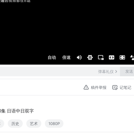
自动
倍速
发送
弹幕礼仪
稿件举报
记笔记
180集 日语中日双字
本
历史
艺术
1080P