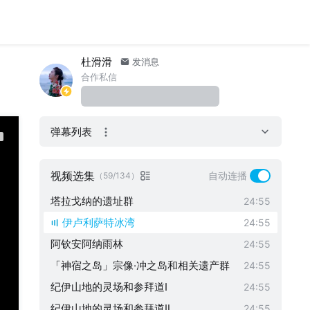
京那巴鲁公园
24:55
科西嘉岛的波尔托湾周边地带
24:55
辛格维利尔国家公园
24:55
杜滑滑
发消息
普里特维采湖群国家公园
24:55
合作私信
婆罗浮屠寺庙群
24:55
黥基·德·贝马拉哈自然保护区
24:55
弹幕列表
日本世界遗产的全貌
24:55
贝加尔湖
24:55
视频选集
自动连播
（59/134）
小笠原群岛
24:55
塔拉戈纳的遗址群
24:55
伊卢利萨特冰湾
24:55
阿钦安阿纳雨林
24:55
「神宿之岛」宗像·冲之岛和相关遗产群
24:55
纪伊山地的灵场和参拜道Ⅰ
24:55
纪伊山地的灵场和参拜道Ⅱ
24:55