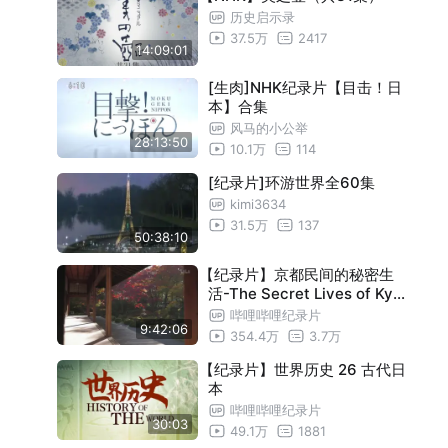
安东尼·高迪的建筑作品
历史启示录
24:55
37.5万
2417
黄石国家公园
24:55
14:09:01
夏威夷火山国家公园
24:55
[生肉]NHK纪录片【目击！日
本】合集
瓦莱塔古城
24:55
风马的小公举
蒂瓦希普纳姆
24:55
28:13:50
10.1万
114
非斯古城
24:55
[纪录片]环游世界全60集
大沼泽地国家公园
24:55
kimi3634
31.5万
137
伊斯坦布尔历史地区
24:55
50:38:10
新喀里多尼亚的潟湖
24:55
【纪录片】京都民间的秘密生
活-The Secret Lives of Kyo
萨伏依皇家建筑[4K特别篇]
24:55
to Folk
哔哩哔哩纪录片
姬路城
24:55
9:42:06
354.4万
3.7万
多瑙河三角洲
24:55
【纪录片】世界历史 26 古代日
本
巴鲁米尼的努拉格
24:55
哔哩哔哩纪录片
维多利亚瀑布
24:55
30:03
49.1万
1881