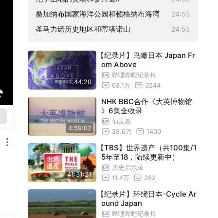
桑加纳布国家海洋公园和顿格纳布海湾
24:55
圣马力诺历史地区和蒂塔诺山
24:55
锡霍特山脉中部
24:55
【纪录片】鸟瞰日本 Japan Fr
马泰拉石窟民居和石头教堂花园
24:55
om Above
伊丽莎白皇后与两座首都
24:55
哔哩哔哩纪录片
1:44:20
68.1万
3244
泰国的世界遗产
24:55
NHK BBC合作《大英博物馆
萨兰莱班和阿尔克-塞南的盐场
24:55
》6集全收录
香槟地区的山丘 酒庄和储藏窖
24:55
仙灵岛
4:59:02
28.6万
1400
新春特别篇 澳大利亚大陆
24:55
【TBS】世界遗产（共100集/1
新春特别篇 澳大利亚大陆
24:55
5年至18，陆续更新中）
加德满都谷地
24:55
历史启示录
41:31:21
11.4万
282
新加坡植物园
24:55
【纪录片】环绕日本-Cycle Ar
加拉霍奈国家公园
24:55
ound Japan
顺化的建筑群
24:55
哔哩哔哩纪录片