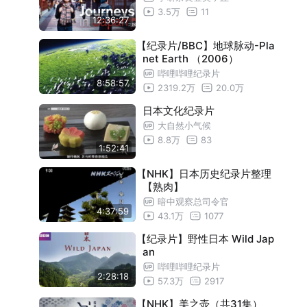
阿尔贝罗贝洛的特鲁洛建筑
24:55
3.5万
11
12:36:27
卡奈马国家公园
24:55
卡拉克穆尔的古代玛雅城市和热带森林
24:55
【纪录片/BBC】地球脉动-Pla
net Earth （2006）
萨雅克大草原与群湖
24:55
哔哩哔哩纪录片
8:58:57
塞伦盖蒂国家公园
24:55
2319.2万
20.0万
放送20周年特别节目 庞大帝国的首都 罗
24:55
日本文化纪录片
大自然小气候
马Ⅰ
放送20周年特别节目 庞大帝国的首都 罗
24:55
8.8万
83
马Ⅱ
撒马尔罕城
1:52:41
24:55
英国泰晤士河之旅
24:55
【NHK】日本历史纪录片整理
【熟肉】
塞卢斯禁猎区
24:55
暗中观察总司令官
4:37:59
要塞城市昆卡
24:55
43.1万
1077
通艾-会卡肯野生生物保护区
24:55
【纪录片】野性日本 Wild Jap
an
严岛神社
24:55
哔哩哔哩纪录片
宇宙俯瞰日本Ⅰ 洋流孕育的流冰和珊瑚
24:55
2:28:18
57.3万
2917
宇宙俯瞰日本Ⅱ 火山孕育的白色魔境
24:55
【NHK】美之壶（共31集）