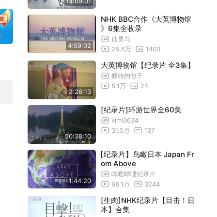
14:09:01
拉帕努伊国家公园
24:55
NHK BBC合作《大英博物馆
京那巴鲁公园
24:55
》6集全收录
科西嘉岛的波尔托湾周边地带
24:55
仙灵岛
4:59:02
28.6万
1400
辛格维利尔国家公园
24:55
大英博物馆【纪录片 全3集】
普里特维采湖群国家公园
24:55
搬砖的包子
婆罗浮屠寺庙群
24:55
5.1万
24
2:26:13
黥基·德·贝马拉哈自然保护区
24:55
[纪录片]环游世界全60集
日本世界遗产的全貌
24:55
kimi3634
贝加尔湖
24:55
31.5万
137
50:38:10
小笠原群岛
24:55
【纪录片】鸟瞰日本 Japan Fr
塔拉戈纳的遗址群
24:55
om Above
伊卢利萨特冰湾
24:55
哔哩哔哩纪录片
1:44:20
68.1万
3244
阿钦安阿纳雨林
24:55
[生肉]NHK纪录片【目击！日
「神宿之岛」宗像·冲之岛和相关遗产群
24:55
本】合集