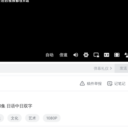
自动
倍速
发送
弹幕礼仪
稿件举报
记笔记
180集 日语中日双字
然
文化
艺术
1080P