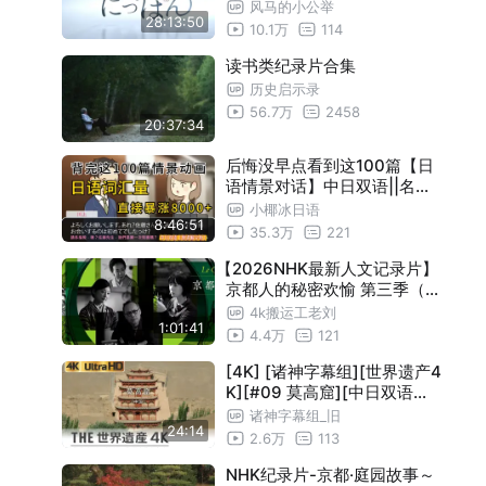
纪伊山地的灵场和参拜道Ⅰ
24:55
风马的小公举
28:13:50
10.1万
114
纪伊山地的灵场和参拜道Ⅱ
24:55
读书类纪录片合集
桑加纳布国家海洋公园和顿格纳布海湾
24:55
历史启示录
圣马力诺历史地区和蒂塔诺山
24:55
56.7万
2458
20:37:34
锡霍特山脉中部
24:55
后悔没早点看到这100篇【日
马泰拉石窟民居和石头教堂花园
24:55
语情景对话】中日双语||名师
伊丽莎白皇后与两座首都
24:55
详细解析，学完日语直接无敌
小椰冰日语
8:46:51
了
35.3万
221
泰国的世界遗产
24:55
【2026NHK最新人文记录片】
萨兰莱班和阿尔克-塞南的盐场
24:55
京都人的秘密欢愉 第三季（R
香槟地区的山丘 酒庄和储藏窖
24:55
ouge 继承） 第一集
4k搬运工老刘
1:01:41
4.4万
121
新春特别篇 澳大利亚大陆
24:55
新春特别篇 澳大利亚大陆
24:55
[4K] [诸神字幕组][世界遗产4
K][#09 莫高窟][中日双语字
加德满都谷地
24:55
幕]
诸神字幕组_旧
24:14
新加坡植物园
24:55
2.6万
113
加拉霍奈国家公园
24:55
NHK纪录片-京都·庭园故事～