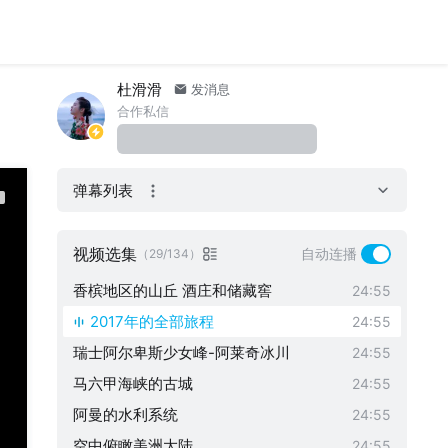
纪伊山地的灵场和参拜道Ⅰ
24:55
纪伊山地的灵场和参拜道Ⅱ
24:55
桑加纳布国家海洋公园和顿格纳布海湾
24:55
杜滑滑
发消息
圣马力诺历史地区和蒂塔诺山
24:55
合作私信
锡霍特山脉中部
24:55
马泰拉石窟民居和石头教堂花园
24:55
弹幕列表
伊丽莎白皇后与两座首都
24:55
泰国的世界遗产
24:55
视频选集
自动连播
（29/134）
萨兰莱班和阿尔克-塞南的盐场
24:55
香槟地区的山丘 酒庄和储藏窖
24:55
2017年的全部旅程
24:55
瑞士阿尔卑斯少女峰-阿莱奇冰川
24:55
马六甲海峡的古城
24:55
阿曼的水利系统
24:55
空中俯瞰美洲大陆
24:55