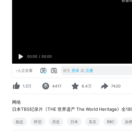
00:00
/
00:00
-
人正在看
请先
登录
或
注册
1.3万
4417
6.4万
7420
网络
日本TBS纪录片《THE 世界遗产 The World Heritage》全
励志
怀旧
历史
日本
东京
BBC
自