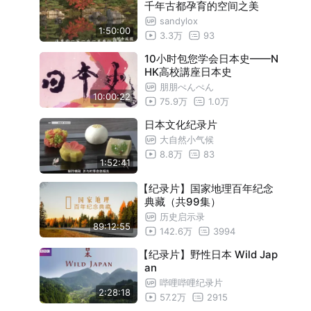
千年古都孕育的空间之美
顺化的建筑群
24:55
sandylox
1:50:00
雅典卫城
24:55
3.3万
93
古都大城
24:55
10小时包您学会日本史——N
HK高校講座日本史
杜米托尔国家公园
24:55
朋朋ぺんぺん
10:00:22
王后阶梯井
24:55
75.9万
1.0万
马丘比丘遗址
24:55
日本文化纪录片
大自然小气候
辛特拉文化景观
24:55
8.8万
83
尼罗河之旅1 从一滴冰川水到黄金之国
24:55
1:52:41
尼罗河之旅2 沉于海底的克利奥帕特拉宫
24:55
【纪录片】国家地理百年纪念
典藏（共99集）
殿
东伦内尔岛
24:55
历史启示录
辛哈拉加森林保护区
89:12:55
24:55
142.6万
3994
豪勋爵群岛
24:55
【纪录片】野性日本 Wild Jap
an
马德拉岛上的阔叶树林
24:55
哔哩哔哩纪录片
阿尔勒城的古罗马建筑
24:55
2:28:18
57.2万
2915