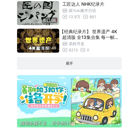
皮通山保护区
24:55
工匠达人 NHK纪录片
阿尔贝罗贝洛的特鲁洛建筑
24:55
跟Yuki酱学日语
13.9万
861
卡奈马国家公园
24:55
6:11:06
卡拉克穆尔的古代玛雅城市和热带森林
24:55
【经典纪录片】 世界遗产 4K
超清版 全13集合集 每一帧都
萨雅克大草原与群湖
24:55
可以做壁纸
易程寻道
塞伦盖蒂国家公园
24:55
5:50:49
8213
0
放送20周年特别节目 庞大帝国的首都 罗
24:55
展开
马Ⅰ
放送20周年特别节目 庞大帝国的首都 罗
24:55
马Ⅱ
撒马尔罕城
24:55
英国泰晤士河之旅
24:55
塞卢斯禁猎区
24:55
要塞城市昆卡
24:55
通艾-会卡肯野生生物保护区
24:55
严岛神社
24:55
假期余额不足，开学倒计时!
宇宙俯瞰日本Ⅰ 洋流孕育的流冰和珊瑚
24:55