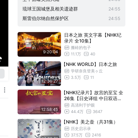
琉球王国城堡及相关遗迹群
24:55
斯雷伯尔纳自然保护区
24:55
麦罗埃古代遗址群
24:55
日本之旅 英文字幕【NHK纪
乔金斯化石断崖
24:55
录片 全10集】
华沙历史古城
24:55
搬砖的包子
9:20:04
11.1万
40
昆士兰湿热带地区
24:55
【NHK WORLD】日本之旅
伊维萨岛的生物多样性和特有文化
24:55
学研奈良登美ヶ丘
播放1000集特别篇 桑盖火山（上）
24:55
3.5万
11
12:36:27
播放1000集特别篇 桑盖火山（下）
24:55
【NHK纪录片】故宫的至宝 全
埃尔比斯开诺鲸鱼禁渔区
24:55
26集【日史译组 中日双语字
日光的神社和寺院
幕】
24:55
高清利于护眼
12:58:45
44.4万
3647
伊瓜苏国家公园
24:55
【NHK】美之壶（共31集）
亚马逊和中心综合保护区
24:55
历史启示录
乌卢鲁-卡塔曲塔国家公园
24:55
37.5万
2416