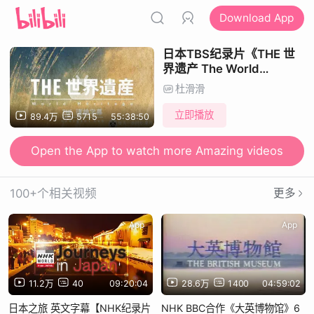
Download App
日本TBS纪录片《THE 世
界遗产 The World
Heritage》全180集 日语中
杜滑滑
日双字
立即播放
89.4万
5715
55:38:50
Open the App to watch more Amazing videos
100+个相关视频
更多
App
App
11.2万
40
09:20:04
28.6万
1400
04:59:02
日本之旅 英文字幕【NHK纪录片
NHK BBC合作《大英博物馆》6