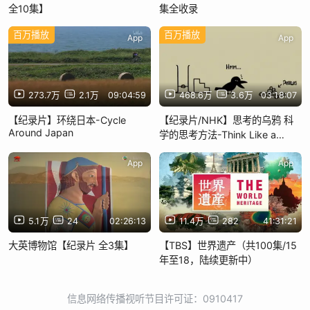
全10集】
集全收录
百万播放
百万播放
App
App
273.7万
2.1万
09:04:59
468.6万
3.6万
03:18:07
【纪录片】环绕日本-Cycle
【纪录片/NHK】思考的乌鸦 科
Around Japan
学的思考方法-Think Like a
Crow! The Scientific
Method（2013）
App
App
5.1万
24
02:26:13
11.4万
282
41:31:21
大英博物馆【纪录片 全3集】
【TBS】世界遗产（共100集/15
年至18，陆续更新中）
信息网络传播视听节目许可证：0910417