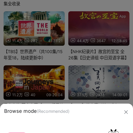
集全收录
App
App
11.4万
282
41:31:21
44.4万
3647
12:58:45
【TBS】世界遗产（共100集/15
【NHK纪录片】故宫的至宝 全
年至18，陆续更新中）
26集【日史译组 中日双语字幕】
App
App
11.2万
40
09:20:04
37.5万
2418
14:09:01
日本之旅 英文字幕【NHK纪录片
【NHK】美之壶（共31集）
全10集】
信息网络传播视听节目许可证：0910417