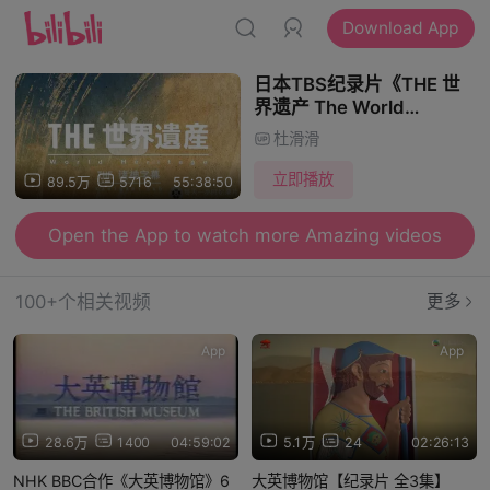
Download App
日本TBS纪录片《THE 世
界遗产 The World
Heritage》全180集 日语中
杜滑滑
日双字
立即播放
89.5万
5716
55:38:50
Open the App to watch more Amazing videos
100+个相关视频
更多
App
App
28.6万
1400
04:59:02
5.1万
24
02:26:13
NHK BBC合作《大英博物馆》6
大英博物馆【纪录片 全3集】