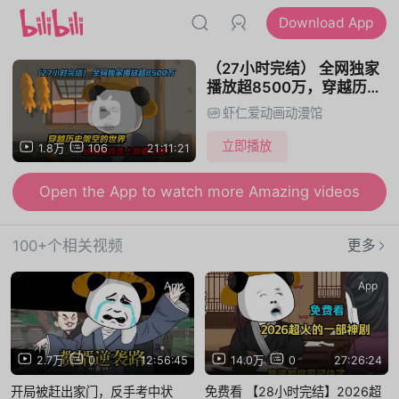
Download App
（27小时完结） 全网独家
播放超8500万，穿越历史
架空的世界，经商练兵走上
虾仁爱动画动漫馆
称霸之路！
立即播放
1.8万
106
21:11:21
Open the App to watch more Amazing videos
100+个相关视频
更多
App
App
2.7万
0
12:56:45
14.0万
0
27:26:24
开局被赶出家门，反手考中状
免费看 【28小时完结】2026超