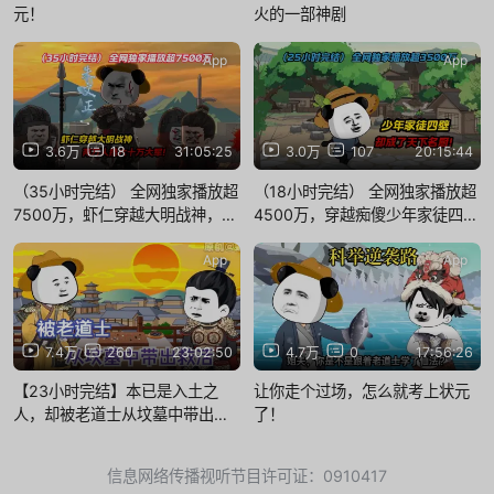
元！
火的一部神剧
App
App
3.6万
18
31:05:25
3.0万
107
20:15:44
（35小时完结） 全网独家播放超
（18小时完结） 全网独家播放超
7500万，虾仁穿越大明战神，两
4500万，穿越痴傻少年家徒四
万人挡六十万大军！
壁，虾仁却成了天下名厨！
App
App
7.4万
260
23:02:50
4.7万
0
17:56:26
【23小时完结】本已是入土之
让你走个过场，怎么就考上状元
人，却被老道士从坟墓中带出救
了！
活，一切只因两块饼
信息网络传播视听节目许可证：0910417