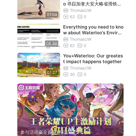
o 寻踪加拿大安大略省滑铁卢
市
ThomasUW
01:04
63
0
Everything you need to kno
w about Waterloo's Environ
ment and Business progra
ThomasUW
08:32
m
62
0
You+Waterloo: Our greates
t impact happens together
ThomasUW
01:27
30
0
参与活动赢全皮肤好礼