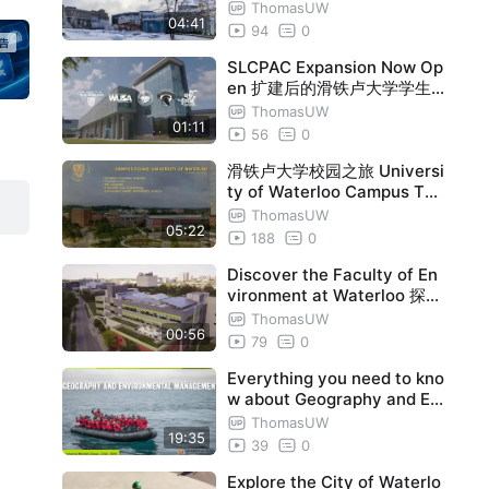
大学环境学院2022年在线庆
ThomasUW
04:41
祝新春佳节
94
0
SLCPAC Expansion Now Op
en 扩建后的滑铁卢大学学生
活动中心开放啦
ThomasUW
01:11
56
0
滑铁卢大学校园之旅 Universi
ty of Waterloo Campus Tou
r
ThomasUW
05:22
188
0
Discover the Faculty of En
vironment at Waterloo 探寻
滑铁卢大学环境学院
ThomasUW
00:56
79
0
Everything you need to kno
w about Geography and En
vironmental Management a
ThomasUW
19:35
t UW
39
0
Explore the City of Waterlo