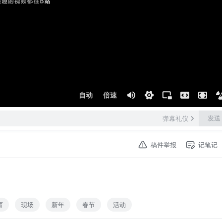
自动
倍速
发送
弹幕礼仪
稿件举报
记笔记
育
现场
新年
春节
活动