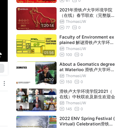
61
0
2021年滑铁卢大学环境学院
（在线）春节联欢（完整版）
/ 2021 ENV Spring Festival
ThomasUW
1:20:14
(Online) Celebration
77
0
Faculty of Environment ex
plained 解谜滑铁卢大学环境
学院
ThomasUW
01:56
100
0
About a Geomatics degree
at Waterloo 滑铁卢大学环境
学院Geomatics专业相关信息
ThomasUW
17:20
150
0
滑铁卢大学环境学院2021（
在线）中秋联欢及新生欢迎会
ThomasUW
21:29
145
0
2022 ENV Spring Festival (
Virtual) Celebration滑铁卢