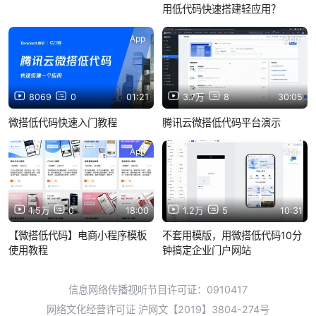
用低代码快速搭建轻应用？
App
App
8069
0
01:21
3.7万
8
30:05
微搭低代码快速入门教程
腾讯云微搭低代码平台演示
App
App
1.5万
0
18:00
1.2万
5
10:31
【微搭低代码】电商小程序模板
不套用模版，用微搭低代码10分
使用教程
钟搞定企业门户网站
信息网络传播视听节目许可证：0910417
网络文化经营许可证 沪网文【2019】3804-274号