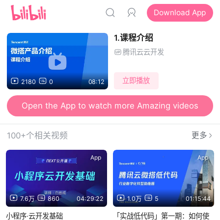
Download App
1.课程介绍
腾讯云云开发
立即播放
2180
0
08:12
Open the App to watch more Amazing videos
100+个相关视频
更多
App
App
7.6万
860
04:29:22
1.0万
5
01:15:44
小程序·云开发基础
「实战低代码」第一期：如何使