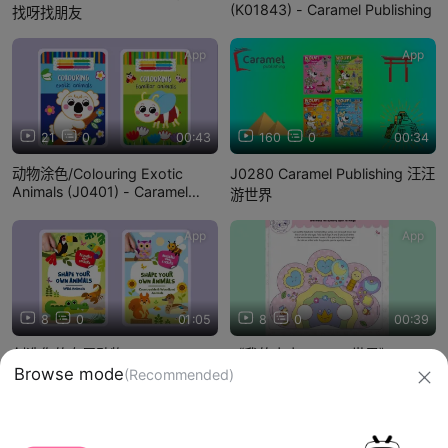
(K01843) - Caramel Publishing
找呀找朋友
App
App
21
0
00:43
160
0
00:34
动物涂色/Colouring Exotic
J0280 Caramel Publishing 汪汪
Animals (J0401) - Caramel
游世界
Publishing
App
App
8
0
01:05
8
0
00:39
创造你的专属动物/Shape Your
《我的小小 Kawaii 世界》—
Own Animals (J0400) -
Caramel Publishing（J0404)
Caramel Publishing
信息网络传播视听节目许可证：0910417