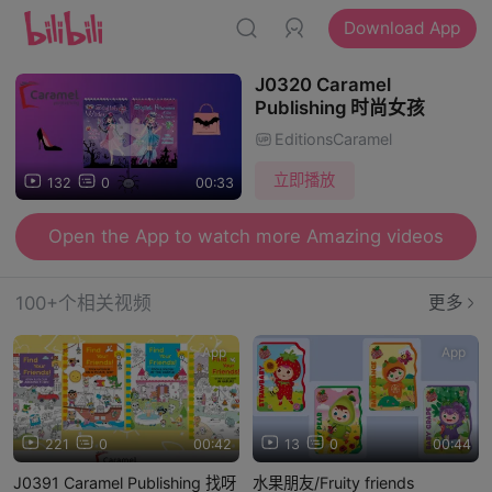
Download App
J0320 Caramel
Publishing 时尚女孩
EditionsCaramel
立即播放
132
0
00:33
Open the App to watch more Amazing videos
100+个相关视频
更多
App
App
221
0
00:42
13
0
00:44
J0391 Caramel Publishing 找呀
水果朋友/Fruity friends