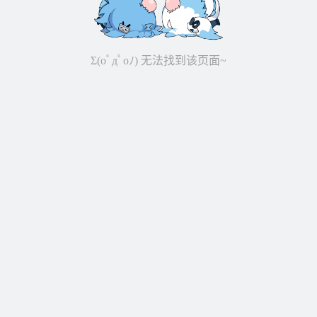
Σ(oﾟдﾟoﾉ) 无法找到该页面~