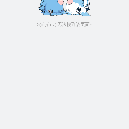
Σ(oﾟдﾟoﾉ) 无法找到该页面~