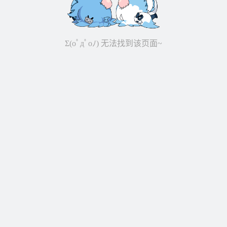
Σ(oﾟдﾟoﾉ) 无法找到该页面~