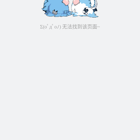
Σ(oﾟдﾟoﾉ) 无法找到该页面~