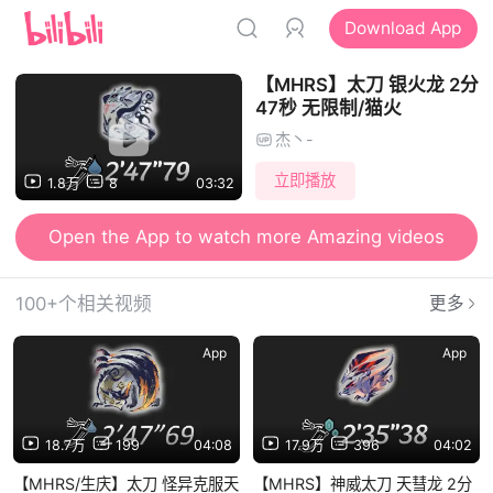
Download App
【MHRS】太刀 银火龙 2分
47秒 无限制/猫火
杰丶-
立即播放
1.8万
8
03:32
Open the App to watch more Amazing videos
100+个相关视频
更多
App
App
18.7万
199
04:08
17.9万
396
04:02
【MHRS/生庆】太刀 怪异克服天
【MHRS】神威太刀 天彗龙 2分