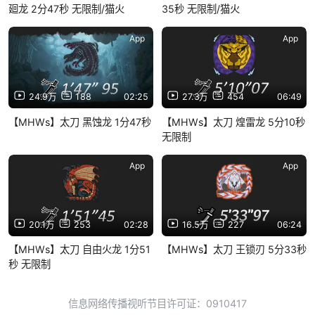
廻龙 2分47秒 无限制/猫火
35秒 无限制/猫火
App
App
24.9万
188
02:25
27.3万
454
06:49
【MHWs】太刀 黑蚀龙 1分47秒
【MHWs】太刀 煌雷龙 5分10秒
无限制
App
App
20.1万
253
02:28
16.5万
227
06:24
【MHWs】太刀 自由火龙 1分51
【MHWs】太刀 王锁刃 5分33秒
秒 无限制
信息网络传播视听节目许可证：0910417