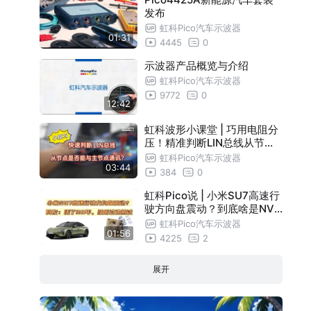
发布
虹科Pico汽车示波器
01:31
4445
0
示波器产品概览与介绍
虹科Pico汽车示波器
9772
0
12:42
虹科波形小课堂 | 巧用电阻分
压！精准判断LIN总线从节点
是否在线！
虹科Pico汽车示波器
03:44
384
0
虹科Pico说 | 小米SU7高速行
驶方向盘震动？到底啥是NVH
测试？
虹科Pico汽车示波器
01:56
4225
2
展开