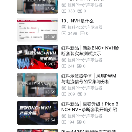
虹科Pico汽车示波器
03:58
333
0
19、NVH是什么
虹科Pico汽车示波器
3499
0
02:08
虹科新品 | 新款BNC+ NVH诊
断套装实车测试演示
虹科Pico汽车示波器
06:07
241
0
虹科示波器学堂 | 风扇PWM
与电流信号的采集与分析
虹科Pico汽车示波器
03:59
209
0
虹科新品 | 重磅升级！Pico B
NC+ NVH诊断套装开箱介绍
虹科Pico汽车示波器
02:54
194
0
Pico4425A新能源汽车套装