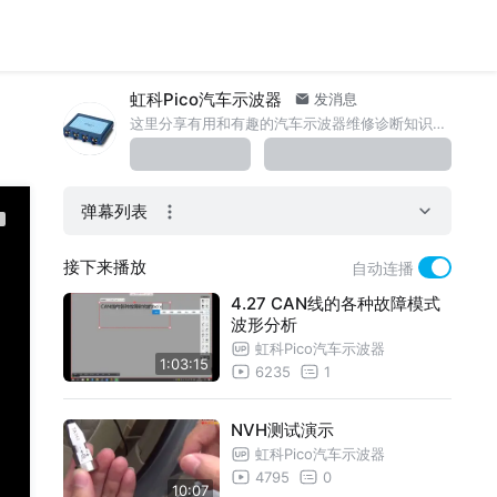
虹科Pico汽车示波器
发消息
这里分享有用和有趣的汽车示波器维修诊断知识。www.qichebo.com
弹幕列表
接下来播放
自动连播
4.27 CAN线的各种故障模式
波形分析
虹科Pico汽车示波器
1:03:15
6235
1
NVH测试演示
虹科Pico汽车示波器
4795
0
10:07