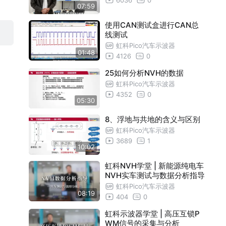
07:59
使用CAN测试盒进行CAN总
线测试
虹科Pico汽车示波器
01:48
4126
0
25如何分析NVH的数据
虹科Pico汽车示波器
4352
0
05:30
8、浮地与共地的含义与区别
虹科Pico汽车示波器
3689
1
10:02
虹科NVH学堂 | 新能源纯电车
NVH实车测试与数据分析指导
虹科Pico汽车示波器
08:19
404
0
虹科示波器学堂 | 高压互锁P
WM信号的采集与分析