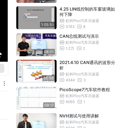
4.25 LIN线控制的车窗玻璃如
何下降
虹科Pico汽车示波器
1:05:51
5763
8
CAN总线测试与演示
虹科Pico汽车示波器
1.2万
2
08:01
2021.4.10 CAN通讯的波形分
析
虹科Pico汽车示波器
55:56
4344
3
PicoScope7汽车软件教程
虹科Pico汽车示波器
6065
1
09:17
NVH测试与使用讲解
虹科Pico汽车示波器
6036
0