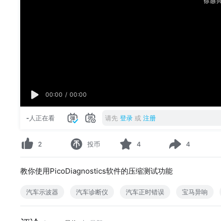
00:00
/
00:00
-
人正在看
请先
登录
或
注册
2
投币
4
4
教你使用PicoDiagnostics软件的压缩测试功能
汽车示波器
汽车诊断仪
汽车正时错误
宝马异响