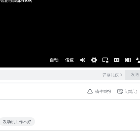
自动
倍速
发送
弹幕礼仪
稿件举报
记笔记
发动机工作不好