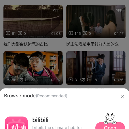
App
App
61
0
01:08
146
0
04:17
我们大都否认运气的占比
民主法治是用来讨好人民的么
App
App
86.9万
233
03:07
31.5万
181
01:36
彼得，比起我 我的肌肉记忆先一
谁允许你这样剪视频的
Browse mode
(Recommended)
步认出了你！！
信息网络传播视听节目许可证：0910417
bilibili
网络文化经营许可证 沪网文【2019】3804-274号
Open
bilibili, the ultimate hub for
广播电视节目制作经营许可证：（沪）字第01248号