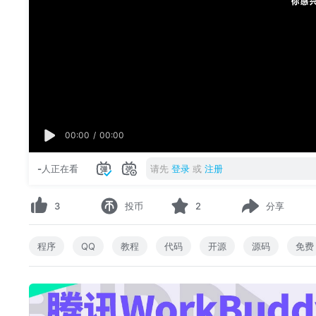
00:00
/
00:00
-
人正在看
请先
登录
或
注册
3
投币
2
分享
程序
QQ
教程
代码
开源
源码
免费