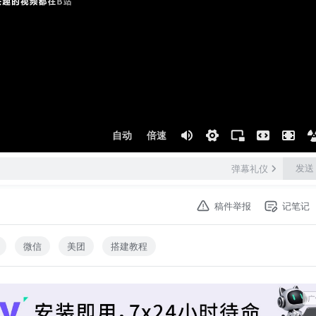
自动
倍速
发送
弹幕礼仪
稿件举报
记笔记
微信
美团
搭建教程