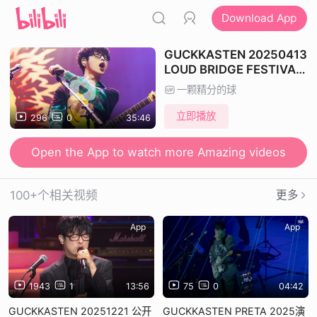
Download App
GUCKKASTEN 20250413
LOUD BRIDGE FESTIVAL
SEOUL
一颗精分的球
立即播放
296
0
35:46
Open the App to watch more Amazing videos
100+个相关视频
更多
App
App
1943
1
13:56
75
0
04:42
GUCKKASTEN 20251221 公开
GUCKKASTEN PRETA 2025演