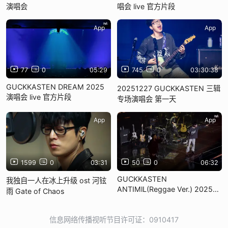
演唱会
唱会 live 官方片段
App
App
77
0
05:29
745
0
03:30:38
GUCKKASTEN DREAM 2025
20251227 GUCKKASTEN 三辑
演唱会 live 官方片段
专场演唱会 第一天
App
App
1599
0
03:31
50
0
06:32
GUCKKASTEN
我独自一人在冰上升级 ost 河铉
ANTIMlL(Reggae Ver.) 2025演
雨 Gate of Chaos
唱会 live 官方片段
信息网络传播视听节目许可证：0910417