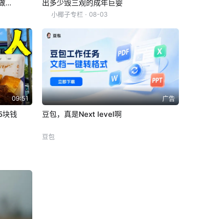
做了
出多少毁三观的成年巨婴
小椰子专栏
· 08-03
09:51
广告
5块钱
豆包，真是Next level啊
豆包