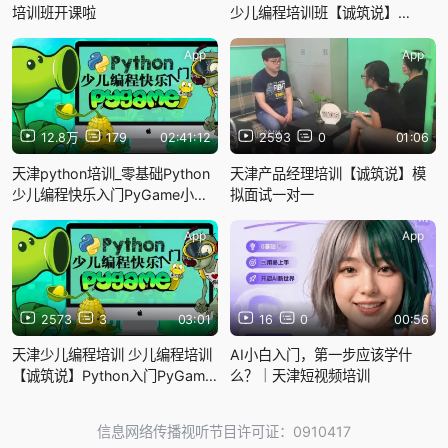
培训班开课啦
少儿编程培训班【诚筑说】
Python入门PyGame小游戏 第二
章：合金弹头
App
App
12.8万
179
02:41:12
2593
0
01:06
天津python培训_零基础Python
天津产品经理培训【诚筑说】模
少儿编程快乐入门PyGame小游
拟面试一对一
戏【诚筑说】
App
App
2573
3
03:01
16
0
00:56
天津少儿编程培训 少儿编程培训
AI小白入门，第一步应该学什
【诚筑说】Python入门PyGame
么？｜天津短视频培训
小游戏1-1课程介绍
信息网络传播视听节目许可证：0910417