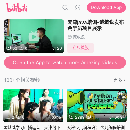
Download App
天津java培训-诚筑说发布
会学员项目展示
诚筑说
立即播放
53
0
01:26
Open the App to watch more Amazing videos
100+个相关视频
更多
App
App
2
0
00:15
2888
1
01:00:37
零基础学习直播运营，天津线下
天津少儿编程培训 少儿编程培训