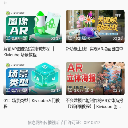
✨
App
App
3.9万
3
03:37
162
0
03:25
解锁AR图像跟踪制作技巧！|
新功能上线！实现AR动画自由💥
Kivicube 场景教程
App
App
2.7万
1
02:17
3.0万
3
02:37
01：场景类型 | Kivicube入门教
不会建模也能制作的AR立体海报
程
【超详细教程】| Kivicube 创意
教程
信息网络传播视听节目许可证：0910417