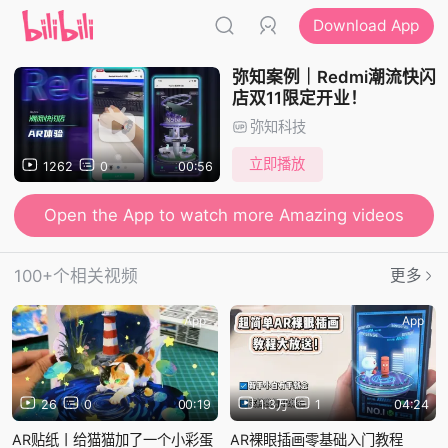
Download App
弥知案例｜Redmi潮流快闪
店双11限定开业！
弥知科技
立即播放
1262
0
00:56
Open the App to watch more Amazing videos
100+个相关视频
更多
App
App
26
0
00:19
1.3万
1
04:24
AR贴纸丨给猫猫加了一个小彩蛋
AR裸眼插画零基础入门教程