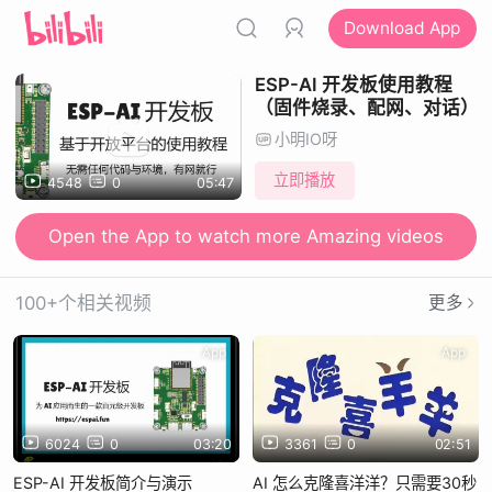
Download App
ESP-AI 开发板使用教程
（固件烧录、配网、对话）
小明IO呀
立即播放
4548
0
05:47
Open the App to watch more Amazing videos
100+个相关视频
更多
App
App
6024
0
03:20
3361
0
02:51
ESP-AI 开发板简介与演示
AI 怎么克隆喜洋洋？只需要30秒