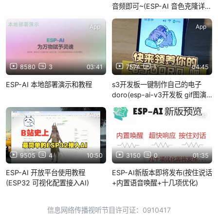
音频即可~(ESP-AI 音色克隆详细
教程)
App
App
8580
3
03:41
7574
1
04:45
ESP-AI 本地部署演示和教程
s3开发板一键制作自己的电子
doro(esp-ai-v3开发板 gif图演
示)
App
App
9505
4
10:50
3150
0
01:35
ESP-AI 开放平台使用教程
ESP-AI新版本即将发布(按住说话
(ESP32 可视化配置接入AI)
+内置语音唤醒+十几项优化)
信息网络传播视听节目许可证：0910417