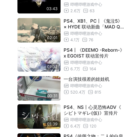
哔哩哔哩游戏中心
03:43
2.6万
63
PS4、XB1、PC丨《鬼泣5》
× HYDE 联动新曲「MAD QU
ALIA」宣传片（Long Ver.）
哔哩哔哩游戏中心
02:01
4.1万
76
PS4丨《DEEMO -Reborn-》
x EGOIST 联动宣传片
哔哩哔哩游戏中心
01:32
6.7万
164
一台演技很差的娃娃机
哔哩哔哩游戏中心
520.4万
815
00:31
PS4、NS丨心灵恐怖ADV《
シビトマギレ(仮)》宣传片
哔哩哔哩游戏中心
01:39
6.4万
120
PS4《传颂之物：二人的白皇