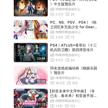
》中文版预告片
哔哩哔哩游戏中心
00:33
2.0万
26
PC、NS、PSV、PS4丨《秋
之回忆8:无垢少女 for Deares
t》OP动画
哔哩哔哩游戏中心
02:31
3.9万
73
PS4丨ATLUS×香草社《十三
机兵防卫圈》第四弹宣传片
哔哩哔哩游戏中心
03:44
4.0万
64
同名游戏改编动画《猫娘乐园
》预告片
哔哩哔哩游戏中心
02:08
16.0万
325
【初音未来中文拜年曲】《冬
已去，春未来》初音速手游独
家上线
哔哩哔哩游戏中心
03:29
1.4万
153