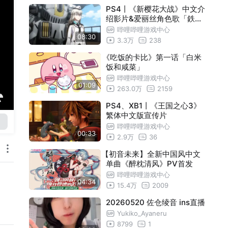
PS4丨《新樱花大战》中文介
绍影片&爱丽丝角色歌「鉄の
星」MV
哔哩哔哩游戏中心
08:30
3.3万
238
《吃饭的卡比》第一话「白米
饭和咸菜」
哔哩哔哩游戏中心
01:09
263.0万
2159
PS4、XB1丨《王国之心3》
繁体中文版宣传片
哔哩哔哩游戏中心
00:33
2.9万
36
【初音未来】全新中国风中文
单曲《醉枕清风》PV首发
哔哩哔哩游戏中心
04:34
15.4万
2009
20260520 佐仓绫音 ins直播
Yukiko_Ayaneru
8799
1