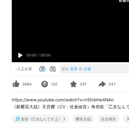
00:00
/
00:00
-
人正在看
请先
登录
或
注册
3094
120
337
247
https://www.youtube.com/watch?v=h5fobHe4NAo
《新樱花大战》天宫樱（CV：佐倉綾音）角色歌「乙女なんですよ」
发现《乙女なんですよ》
樱花大战
佐仓绫音