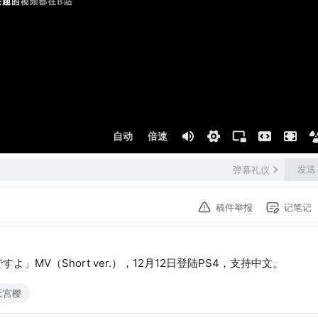
自动
倍速
发送
弹幕礼仪
稿件举报
记笔记
MV（Short ver.），12月12日登陆PS4，支持中文。
天宫樱