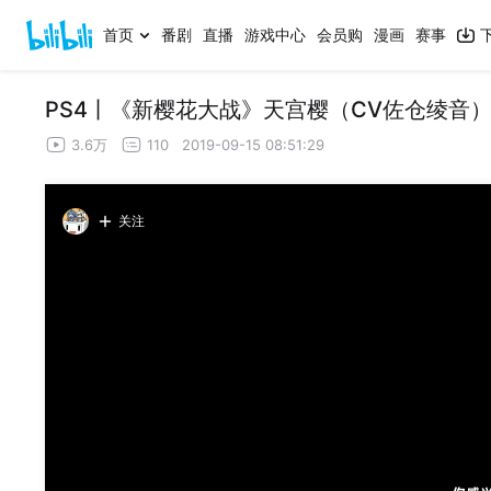
首页
番剧
直播
游戏中心
会员购
漫画
赛事
PS4丨《新樱花大战》天宫樱（CV佐仓绫音）角色歌
3.6万
110
2019-09-15 08:51:29
关注