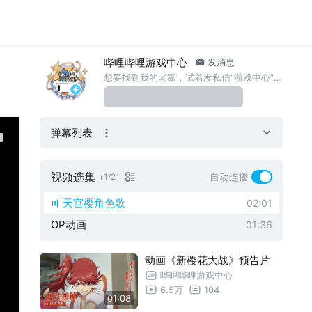
哔哩哔哩游戏中心
发消息
想要找到我的老家，试着发私信“游戏中心”给我~新游资讯、游戏福利都在这里~需要客服帮助可咨询官方号：哔哩哔哩游戏客服
弹幕列表
视频选集
自动连播
（1/2）
天宫樱角色歌
02:01
OP动画
01:36
动画《新樱花大战》预告片
哔哩哔哩游戏中心
6.5万
104
01:08