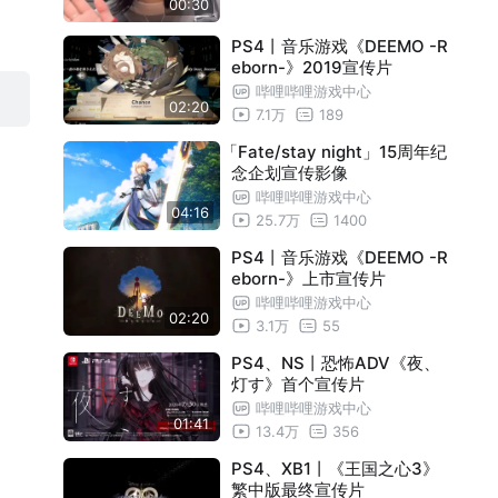
00:30
PS4丨音乐游戏《DEEMO -R
eborn-》2019宣传片
哔哩哔哩游戏中心
02:20
7.1万
189
「Fate/stay night」15周年纪
念企划宣传影像
哔哩哔哩游戏中心
04:16
25.7万
1400
PS4丨音乐游戏《DEEMO -R
eborn-》上市宣传片
哔哩哔哩游戏中心
02:20
3.1万
55
PS4、NS丨恐怖ADV《夜、
灯す》首个宣传片
哔哩哔哩游戏中心
01:41
13.4万
356
PS4、XB1丨《王国之心3》
繁中版最终宣传片