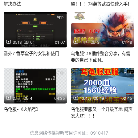
解决办法
望！！！74装等武器快速入手！
App
App
3518
0
01:07
1.4万
3
01:48
番外7 香草盒子的安装和使用
乌龟服1.18插件整合分享，有需
要的自己下载啊。
App
App
2.1万
4
04:35
10.4万
19
02:45
乌龟服-《火焰弓》
乌龟服亚服又一个升级圣地 闷声
发大财！！！
信息网络传播视听节目许可证：0910417