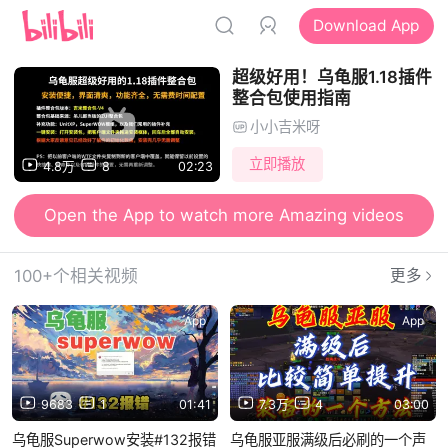
Download App
超级好用！乌龟服1.18插件
整合包使用指南
小小吉米呀
立即播放
4.8万
8
02:23
Open the App to watch more Amazing videos
100+个相关视频
更多
App
App
9683
1
01:41
7.3万
4
03:00
乌龟服Superwow安装#132报错
乌龟服亚服满级后必刷的一个声