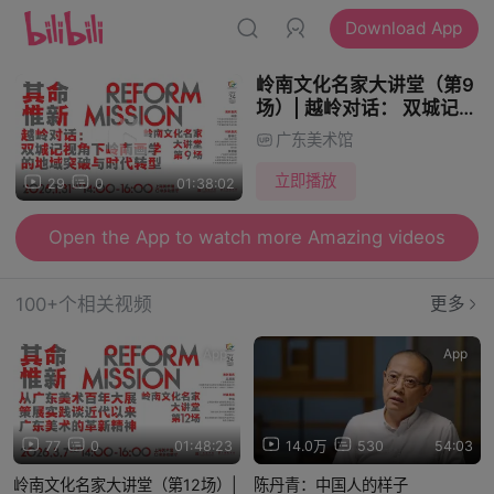
Download App
岭南文化名家大讲堂（第9
场）| 越岭对话： 双城记视
角下岭南画学的地域突破与
广东美术馆
时代转型（主讲人：林蓝）
立即播放
29
0
01:38:02
Open the App to watch more Amazing videos
100+个相关视频
更多
App
App
77
0
01:48:23
14.0万
530
54:03
岭南文化名家大讲堂（第12场）|
陈丹青：中国人的样子