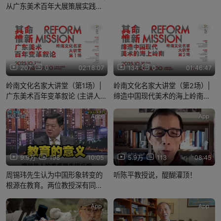
从广东美术百年大展策展实践谈
近代以来广东美术的革新精神
（主讲人：王绍强）
App
App
207
0
02:18:07
134
0
01:46:47
岭南文化名家大讲堂（第1场）|
岭南文化名家大讲堂（第2场）|
广东美术百年变革叙论 (主讲人：
缔造中国现代美术的海上岭南
梁江）
（主讲人：尚辉）
App
App
9.9万
198
10:05
5.9万
113
08:45
周锡玮先生认为中国形象转变的
听陈平教授说，醍醐灌顶！
根源在教育。两位教授深有同
感。
App
App