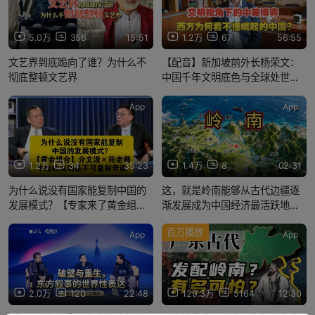
5.0万
356
15:51
1.2万
67
56:55
文艺界到底跪向了谁？为什么不
【配音】新加坡前外长杨荣文：
彻底整顿文艺界
中国千年文明底色与全球处世逻
辑
App
App
1.2万
34
35:23
1.4万
8
02:31
为什么说没有国家能复制中国的
这，就是岭南能够从古代边疆逐
发展模式？【专家来了黄金组
渐发展成为中国经济最活跃地区
合】介文汲×苑老师 中国的成功
之一的地理密码。
百万播放
是不可复制奇迹
App
App
2.0万
120
22:48
129.3万
5164
12:30