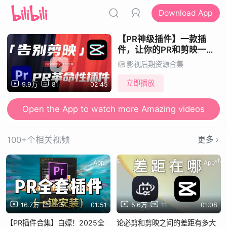
Download App
【PR神级插件】一款插
件，让你的PR和剪映一
样！30000+一键安装！预
影视后期资源合集
设，效果，转场，卡点，字
幕有了这个插件剪辑工作即
立即播放
9.9万
81
02:45
将变得前所未有的简单！
Open the App to watch more Amazing videos
100+个相关视频
更多
App
App
16.7万
145
01:51
5.6万
11
01:08
【PR插件合集】白嫖！2025全
论必剪和剪映之间的差距有多大