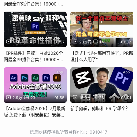
网最全PR插件合集！16000+一
键安装！预设，效果，转场，卡
点，字幕。您想要的都有，你确
App
App
定还不用？
4742
4
01:57
23.2万
14
01:32
【PR插件】自取！白嫖2026全
【泛式】“现在都用剪映了，PR都
网最全PR插件合集！16000+一
没什么人用了”
键安装！预设，效果，转场，卡
点，字幕。您想要的都有，你确
App
App
定还不用？
2.9万
23
01:55
15.0万
26
03:01
【Adobe全家桶2026】7月最新
新手剪辑，剪映和 PR 学哪个？
版 免费下载（附安装包）安装教
程~PR AE等！一键不限速！支持
Win+Mac！永久使用！最强白嫖
信息网络传播视听节目许可证：0910417
系列！