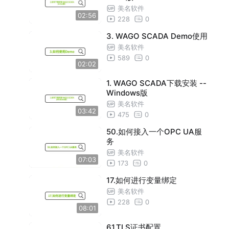
美名软件
02:56
228
0
3. WAGO SCADA Demo使用
美名软件
589
0
02:02
1. WAGO SCADA下载安装 --
Windows版
美名软件
03:42
475
0
50.如何接入一个OPC UA服
务
美名软件
07:03
173
0
17.如何进行变量绑定
美名软件
228
0
08:01
61.TLS证书配置