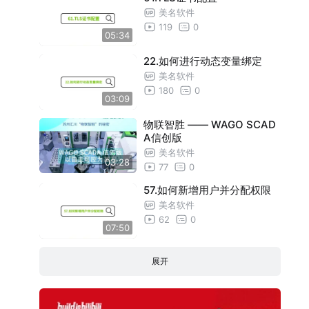
美名软件
119
0
05:34
22.如何进行动态变量绑定
美名软件
180
0
03:09
物联智胜 —— WAGO SCAD
A信创版
美名软件
03:28
77
0
57.如何新增用户并分配权限
美名软件
62
0
07:50
展开