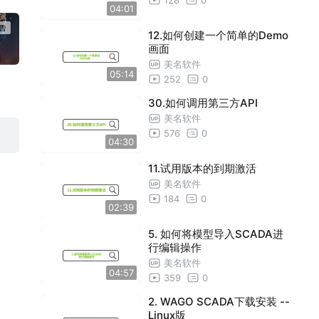
04:01
12.如何创建一个简单的Demo
画面
美名软件
05:14
252
0
30.如何调用第三方API
美名软件
576
0
04:30
11.试用版本的到期激活
美名软件
184
0
02:39
5. 如何将模型导入SCADA进
行编辑操作
美名软件
04:57
359
0
2. WAGO SCADA下载安装 --
Linux版