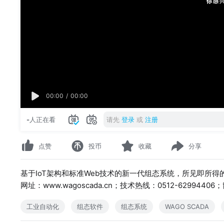
00:00
/
00:00
-
人正在看
请先
登录
或
注册
点赞
投币
收藏
分享
基于IoT架构和标准Web技术的新一代组态系统，所见即所得
网址：www.wagoscada.cn；技术热线：0512-62994406；留
工业自动化
组态软件
组态系统
WAGO SCADA