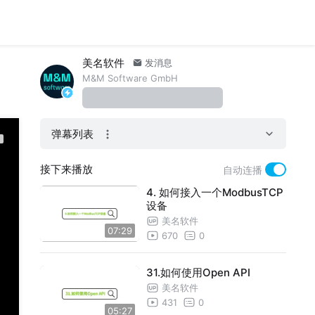
美名软件
发消息
M&M Software GmbH
弹幕列表
接下来播放
自动连播
4. 如何接入一个ModbusTCP
设备
美名软件
07:29
670
0
31.如何使用Open API
美名软件
431
0
05:27