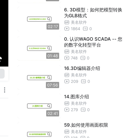
6. 3D模型：如何把模型转换
为GLB格式
美名软件
02:17
1864
0
0. 认识WAGO SCADA -- 您
的数字化转型平台
美名软件
01:48
748
0
16.3D编辑器介绍
美名软件
209
0
07:56
14.图库介绍
美名软件
279
0
02:41
59.如何使用画面权限
美名软件
128
0