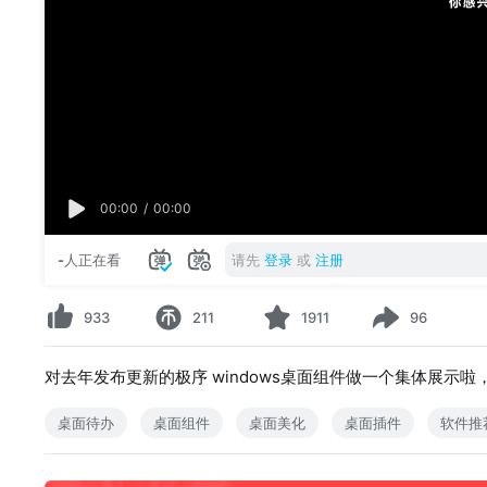
00:00
/
00:00
-
人正在看
请先
登录
或
注册
933
211
1911
96
对去年发布更新的极序 windows桌面组件做一个集体展
桌面待办
桌面组件
桌面美化
桌面插件
软件推