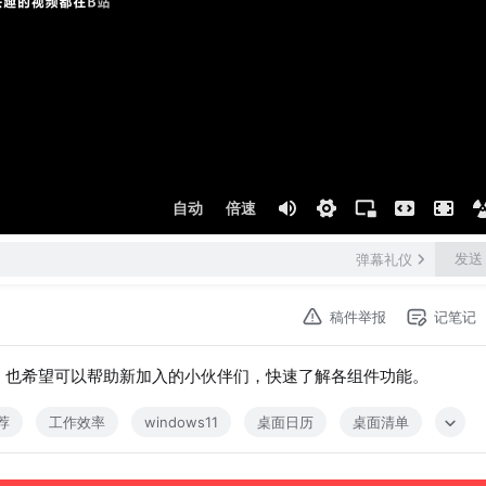
自动
倍速
发送
弹幕礼仪
稿件举报
记笔记
示啦，也希望可以帮助新加入的小伙伴们，快速了解各组件功能。
荐
工作效率
windows11
桌面日历
桌面清单