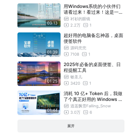
用Windows系统的小伙伴们
请看过来！看过来！这是一期
Windows11桌面整理的简单
衬衫的眼镜
03:13
功能介绍
2.2万
1
超好用的电脑备忘神器，桌面
便签软件
源码兜兜
01:39
7108
1
2025年必备的桌面便签、日
程提醒工具
敏圣儿
01:25
3420
1
消耗 10 亿+ Token 后，我做
了个真正好用的 Windows 桌
面整理软件
逍遥飘雪Falling_Snow
01:44
3.0万
6
展开