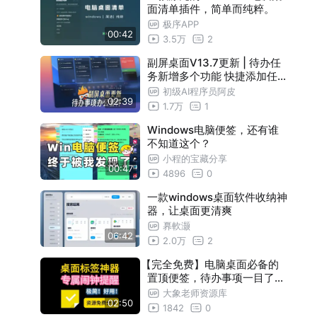
面清单插件，简单而纯粹。
极序APP
00:42
3.5万
2
副屏桌面V13.7更新 | 待办任
务新增多个功能 快捷添加任务
与子任务、编辑详情，右键菜
初级AI程序员阿皮
02:39
单“钉住”常驻桌面等
1.7万
1
Windows电脑便签，还有谁
不知道这个？
小程的宝藏分享
00:47
4896
0
一款windows桌面软件收纳神
器，让桌面更清爽
奡軟灏
06:42
2.0万
2
【完全免费】电脑桌面必备的
置顶便签，待办事项一目了然
，还可以设置专属闹钟，让你
大象老师资源库
02:50
再也不怕忘记任何事情。
1842
0