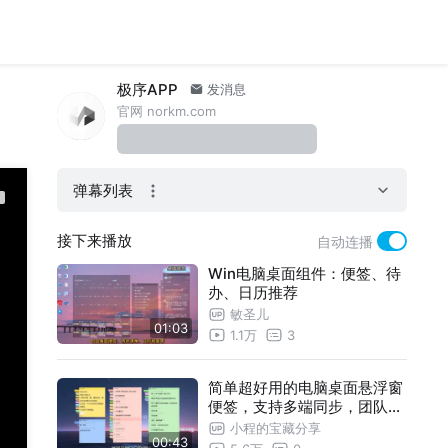
极序APP
发消息
官网 norkm.com
弹幕列表
接下来播放
自动连播
Win电脑桌面组件：便签、待
办、日历推荐
敏圣儿
01:03
1.1万
3
简单超好用的电脑桌面悬浮窗
便签，支持多端同步，团队共
享编辑！
小程的宝藏分享
00:43