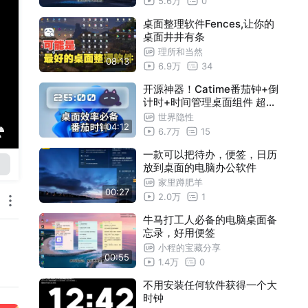
5.6万
0
桌面整理软件Fences,让你的
桌面井井有条
理所和当然
08:13
6.9万
34
开源神器！Catime番茄钟+倒
计时+时间管理桌面组件 超高
自定义！
世界隐性
04:12
6.7万
15
一款可以把待办，便签，日历
放到桌面的电脑办公软件
家里蹲肥羊
00:27
2.0万
1
牛马打工人必备的电脑桌面备
忘录，好用便签
小程的宝藏分享
00:55
1.4万
0
不用安装任何软件获得一个大
时钟