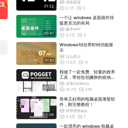
清谈老湿
01:22
2.1万
3
一个让 windows 桌面插件排
版更灵活的布局
极序APP
00:47
3.7万
3
Windows10自带时钟功能展
示
云山是云
01:51
11.0万
11
我做了一款免费、轻量的效率
工具，带你告别臃肿的收纳体
验！
沫海CimiMoly
09:25
15.7万
278
简单又好用的电脑桌面便签软
件，附完整教程！
好用便签app
05:09
5.3万
7
一款漂亮的 windows 电脑桌