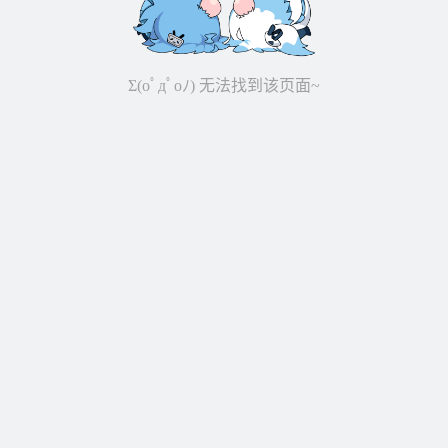
Σ(oﾟдﾟoﾉ) 无法找到该页面~