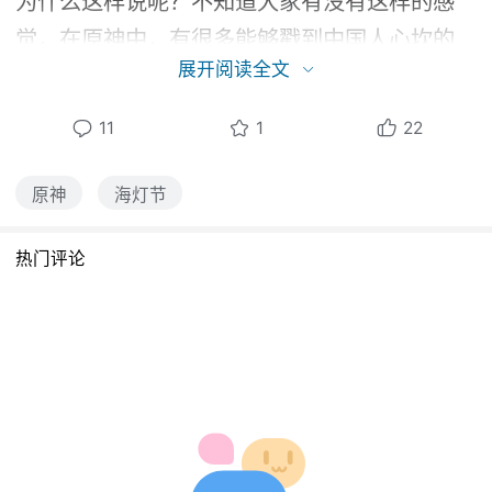
为什么这样说呢？不知道大家有没有这样的感
觉，在原神中，有很多能够戳到中国人心坎的
展开阅读全文
点。举个例子，岩王帝君钟离，如果扔在中国
古代，像这样能文能武，既能杀伐果断，又能
11
1
22
爱民如子的帝王，简直可以说是千古明君了，
符合我们中国人对于一个合格的帝王的要求。
原神
海灯节
以他为代表的璃月，体现了中国自古以来的家
热门评论
国情怀，这是所有外国游戏所不可能体现的。
除此之外，璃月的仙人，也是符合我们中国人
幻想的仙人——平时隐居山林，有事发生时则
出山，并尽自己全力帮助凡人们，事后又悄悄
离去。无论是魈还是移霄导天真君，仙人们都
是为了璃月而“鞠躬尽瘁死而后已”，可以说，这
种为了人民而牺牲的精神，是只有中国人才能