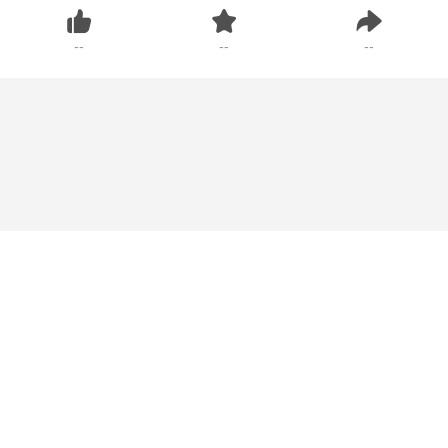
--
--
--