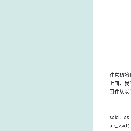
注意初始化
上面，我的
固件从以
ssid：ss
ap_ssi