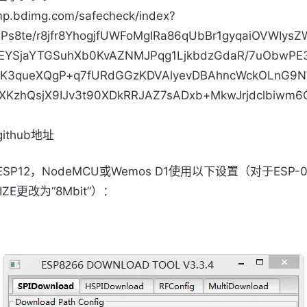
ump.bdimg.com/safecheck/index?
wPs8te/r8jfr8YhogjfUWFoMgIRa86qUbBr1gyqaiOVWIys
EYSjaYTGSuhXb0KvAZNMJPqg1LjkbdzGdaR/7uObwPE
tsK3queXQgP+q7fURdGGzKDVAlyevDBAhncWckOLnG9
XKzhQsjX9IJv3t90XDkRRJAZ7sADxb+MkwJrjdclbiwm6
ithub地址
SP12，NodeMCU或Wemos D1使用以下设置（对于ESP-0
SIZE更改为“8Mbit”）：