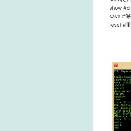
show #c
save #
reset #