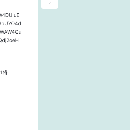
7
ZW4DUIuE
3oUYO4d
NWAW4Qu
Qdj2oeH
1将