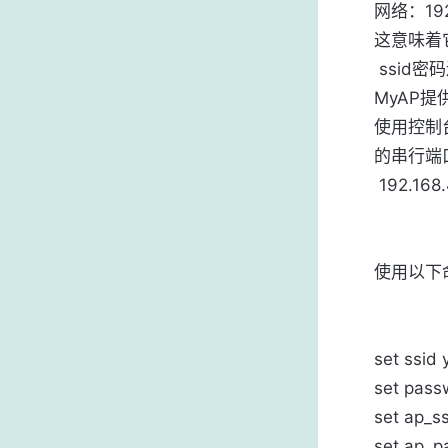
网络：192.
这意味着它
 ssid密码连接到互联网，并通过ap_ssid 

MyAP提
使用控制
的串行端口
 192.16
使用以下
set ssid
set pass
set ap_s
set ap_p