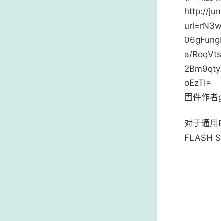
http://j
url=rN3
06gFung
a/RoqV
2Bm9qty
oEzTI=
固件作者g
对于通用E
FLASH 