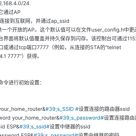
168.4.0/24
通过AP

供一个开放的AP。这个默认值可以在文件user_config.h中
台界面将默认值覆盖并持久保存到闪存。该控制台可通过1152
或通过tcp端口7777（例如，从连接的STA的“telnet

8.4.1 7777”）获得。
命令进行初始设置：
 your_home_router&
#39;s_SSID #​
设置连接的路由器ssid
word your_home_router&
#39;s_password#​
设置连接路由
sid ESP&
#39;s_ssid#​
设置中继器的ssid
assword ESP&
#39;s_password#​
设置中继器的密码