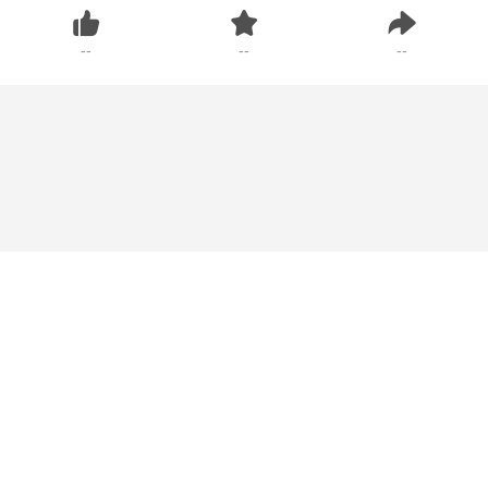
--
--
--