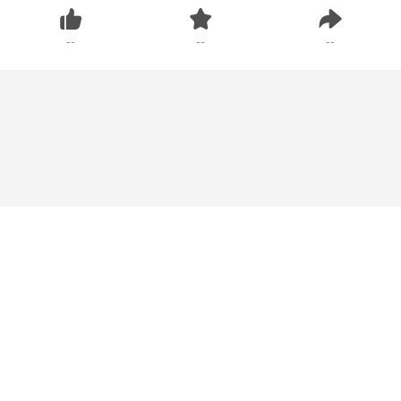
--
--
--