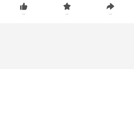
--
--
--