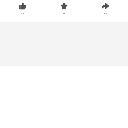
--
--
--