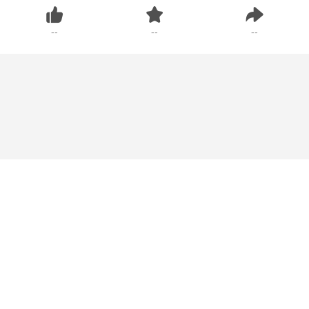
--
--
--