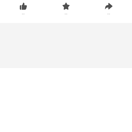
--
--
--