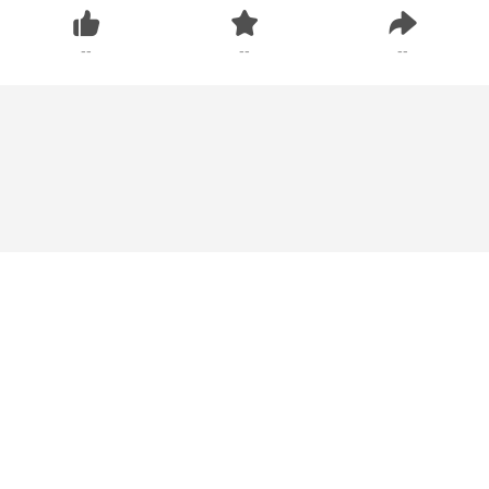
--
--
--