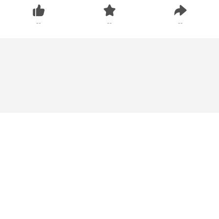
--
--
--