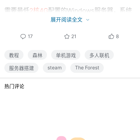
需要最低
2核4G
配置的Windows服务器，系统
展开阅读全文
选择为Windows server 2019或者Windows s
erver 2022
17
21
8
云服务器开启
UDP8766, 27015 和 27016
端口
教程
森林
单机游戏
多人联机
steam
The Forest
服务器搭建
二，安装steamcmd并下载游戏
热门评论
1.用服务器浏览器下载steamcmd后解压压缩包
并双击运行steamcmd，会自动下载steamcm
d
https://steamcdn-a.akamaihd.net/client/in