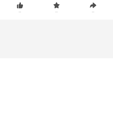
--
--
--