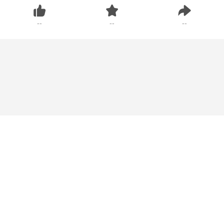
--
--
--