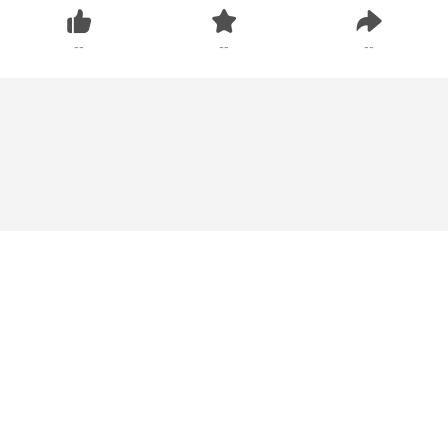
--
--
--