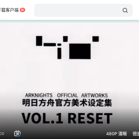
下载客户端
网络状况异常，请刷新后重试
错误码：3107
28177fb137e001c762779a1b9bfda0f6
刷新
480P 清晰
倍
00