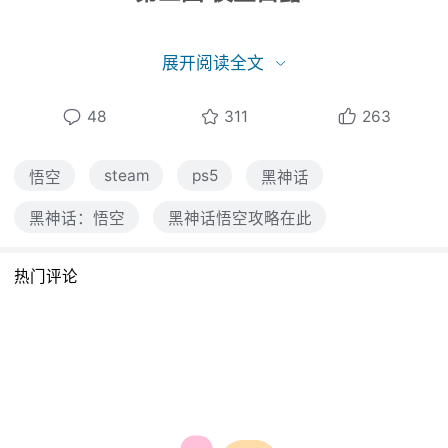
展开阅读全文
说下加点和根器。
48
311
263
steam
ps5
悟空
黑神话
首先是根器，这个可以在土地庙随时切换。第
三回进入中期，可以点耳畔风响；如果戳棍的
黑神话：悟空
黑神话悟空攻略在此
退寸进尺或者劈棍的识破玩得好的，可以点耳
热门评论
听八方，会增加无敌时间；如撞金钟是多周目
才点的技能，那时候配合满技能点才好用，对
于一周目是debuff技能，减少时间来不及输
出。